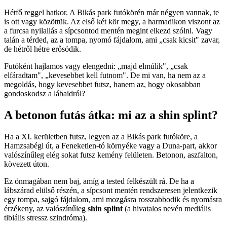
Hétfő reggel hatkor. A Bikás park futókörén már négyen vannak, te
is ott vagy közöttük. Az első két kör megy, a harmadikon viszont az
a furcsa nyilallás a sípcsontod mentén megint elkezd szólni. Vagy
talán a térded, az a tompa, nyomó fájdalom, ami „csak kicsit" zavar,
de hétről hétre erősödik.
Futóként hajlamos vagy elengedni: „majd elmúlik", „csak
elfáradtam", „kevesebbet kell futnom". De mi van, ha nem az a
megoldás, hogy kevesebbet futsz, hanem az, hogy okosabban
gondoskodsz a lábaidról?
A betonon futás átka: mi az a shin splint?
Ha a XI. kerületben futsz, legyen az a Bikás park futóköre, a
Hamzsabégi út, a Feneketlen-tó környéke vagy a Duna-part, akkor
valószínűleg elég sokat futsz kemény felületen. Betonon, aszfalton,
kövezett úton.
Ez önmagában nem baj, amíg a tested felkészült rá. De ha a
lábszárad elülső részén, a sípcsont mentén rendszeresen jelentkezik
egy tompa, sajgó fájdalom, ami mozgásra rosszabbodik és nyomásra
érzékeny, az valószínűleg
shin splint
(a hivatalos nevén mediális
tibiális stressz szindróma).