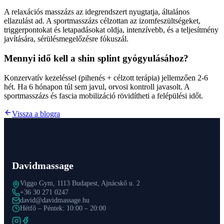
A relaxációs masszázs az idegrendszert nyugtatja, általános
ellazulást ad. A sportmasszázs célzottan az izomfeszültségeket,
triggerpontokat és letapadásokat oldja, intenzívebb, és a teljesítmény
javítására, sérülésmegelőzésre fókuszál.
Mennyi idő kell a shin splint gyógyulásához?
Konzervatív kezeléssel (pihenés + célzott terápia) jellemzően 2-6
hét. Ha 6 hónapon túl sem javul, orvosi kontroll javasolt. A
sportmasszázs és fascia mobilizáció rövidítheti a felépülési időt.
Vissza a blogra
Davidmassage
Viggo Gym, 1113 Budapest, Ajnácskő u. 2
+36 30 271 0247
david@davidmassage.hu
Hétfő – Péntek: 10:00 – 20:00