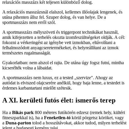
relaxációs masszázs két teljesen különböző dolog.
A relaxációs masszázsnál elalszol, kellemes illóolajak lengenek, és
utána pihenten állsz fel. Szuper dolog, és van helye. De a
sportmasszázs nem erről szól.
A sportmasszázs mélyszöveti és triggerpont technikákat használ,
amik kifejezetten a terhelés okozta izomfeszültségeket oldják. A cél:
fokozni a vérkeringést az igénybe vett izmokban, eltávolítani a
felhalmozódott anyagcseretermékeket, és helyreállítani az izmok
természetes rugalmasságát.
Gyakorlatban: nem alszol el rajta. De utána úgy fogsz futni, mintha
kicserélték volna a lábaidat.
A sportmasszázs nem luxus, ez a tested „szervize". Ahogy az
autódat is elviszed olajcserére anélkül, hogy baja lenne, a testedet is
érdemes karbantartani mielőtt szétesik.
A XI. kerületi futós élet: ismerős terep
Ha a
Bikás park
800 méteres futókörén edzesz (remek hely, kültéri
fitneszparkkal is), ha a
Feneketlen-tó
körül pörgetsz köröket, vagy
a
Duna-parton
tolod a hosszútávokat, akkor tudod, milyen terhelést
jelent a budapesti kemény talaj.