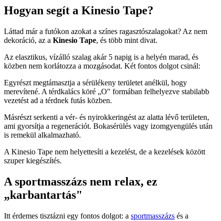
Hogyan segít a Kinesio Tape?
Láttad már a futókon azokat a színes ragasztószalagokat? Az nem
dekoráció, az a
Kinesio Tape
, és több mint divat.
Az elasztikus, vízálló szalag akár 5 napig is a helyén marad, és
közben nem korlátozza a mozgásodat. Két fontos dolgot csinál:
Egyrészt megtámasztja a sérülékeny területet anélkül, hogy
merevítené. A térdkalács köré „O" formában felhelyezve stabilabb
vezetést ad a térdnek futás közben.
Másrészt serkenti a vér- és nyirokkeringést az alatta lévő területen,
ami gyorsítja a regenerációt. Bokasérülés vagy izomgyengülés után
is remekül alkalmazható.
A Kinesio Tape nem helyettesíti a kezelést, de a kezelések között
szuper kiegészítés.
A sportmasszázs nem relax, ez
„karbantartás"
Itt érdemes tisztázni egy fontos dolgot: a
sportmasszázs
és a