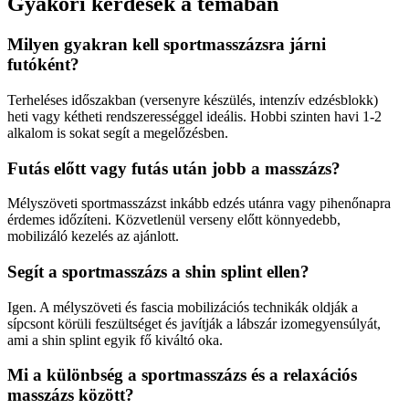
Gyakori kérdések a témában
Milyen gyakran kell sportmasszázsra járni
futóként?
Terheléses időszakban (versenyre készülés, intenzív edzésblokk)
heti vagy kétheti rendszerességgel ideális. Hobbi szinten havi 1-2
alkalom is sokat segít a megelőzésben.
Futás előtt vagy futás után jobb a masszázs?
Mélyszöveti sportmasszázst inkább edzés utánra vagy pihenőnapra
érdemes időzíteni. Közvetlenül verseny előtt könnyedebb,
mobilizáló kezelés az ajánlott.
Segít a sportmasszázs a shin splint ellen?
Igen. A mélyszöveti és fascia mobilizációs technikák oldják a
sípcsont körüli feszültséget és javítják a lábszár izomegyensúlyát,
ami a shin splint egyik fő kiváltó oka.
Mi a különbség a sportmasszázs és a relaxációs
masszázs között?