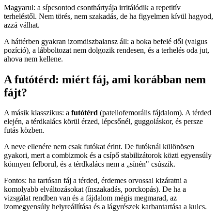
Magyarul: a sípcsontod csonthártyája irritálódik a repetitív
terheléstől. Nem törés, nem szakadás, de ha figyelmen kívül hagyod,
azzá válhat.
A háttérben gyakran izomdiszbalansz áll: a boka befelé dől (valgus
pozíció), a lábboltozat nem dolgozik rendesen, és a terhelés oda jut,
ahova nem kellene.
A futótérd: miért fáj, ami korábban nem
fájt?
A másik klasszikus: a
futótérd
(patellofemorális fájdalom). A térded
elején, a térdkalács körül érzed, lépcsőnél, guggoláskor, és persze
futás közben.
A neve ellenére nem csak futókat érint. De futóknál különösen
gyakori, mert a combizmok és a csípő stabilizátorok közti egyensúly
könnyen felborul, és a térdkalács nem a „sínén" csúszik.
Fontos: ha tartósan fáj a térded, érdemes orvossal kizáratni a
komolyabb elváltozásokat (ínszakadás, porckopás). De ha a
vizsgálat rendben van és a fájdalom mégis megmarad, az
izomegyensúly helyreállítása és a lágyrészek karbantartása a kulcs.