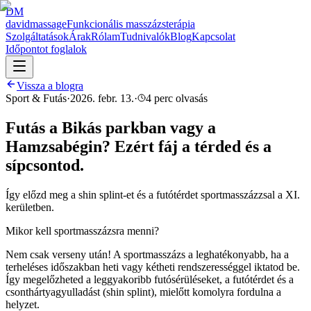
DM
david
massage
Funkcionális masszázsterápia
Szolgáltatások
Árak
Rólam
Tudnivalók
Blog
Kapcsolat
Időpontot foglalok
Vissza a blogra
Sport & Futás
·
2026. febr. 13.
·
4 perc
olvasás
Futás a Bikás parkban vagy a
Hamzsabégin? Ezért fáj a térded és a
sípcsontod.
Így előzd meg a shin splint-et és a futótérdet sportmasszázzsal a XI.
kerületben.
Mikor kell sportmasszázsra menni?
Nem csak verseny után! A sportmasszázs a leghatékonyabb, ha a
terheléses időszakban heti vagy kétheti rendszerességgel iktatod be.
Így megelőzheted a leggyakoribb futósérüléseket, a futótérdet és a
csonthártyagyulladást (shin splint), mielőtt komolyra fordulna a
helyzet.