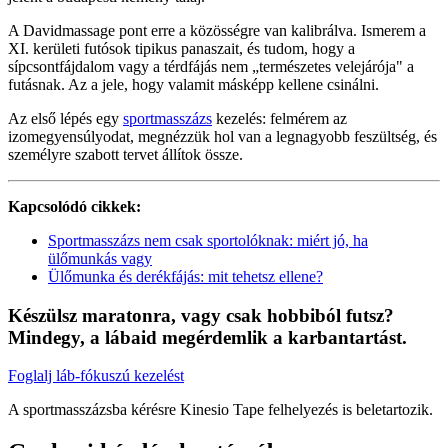
A Davidmassage pont erre a közösségre van kalibrálva. Ismerem a
XI. kerületi futósok tipikus panaszait, és tudom, hogy a
sípcsontfájdalom vagy a térdfájás nem „természetes velejárója" a
futásnak. Az a jele, hogy valamit másképp kellene csinálni.
Az első lépés egy
sportmasszázs
kezelés: felmérem az
izomegyensúlyodat, megnézzük hol van a legnagyobb feszültség, és
személyre szabott tervet állítok össze.
Kapcsolódó cikkek:
Sportmasszázs nem csak sportolóknak: miért jó, ha
ülőmunkás vagy
Ülőmunka és derékfájás: mit tehetsz ellene?
Készülsz maratonra, vagy csak hobbiból futsz?
Mindegy, a lábaid megérdemlik a karbantartást.
Foglalj láb-fókuszú kezelést
A sportmasszázsba kérésre Kinesio Tape felhelyezés is beletartozik.