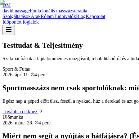
DM
david
massage
Funkcionális masszázsterápia
Szolgáltatások
Árak
Rólam
Tudnivalók
Blog
Kapcsolat
Időpontot foglalok
Testtudat & Teljesítmény
Szakmai írások a fájdalommentes mozgásról, rehabilitációról és a tuda
Sport & Futás
2026. ápr. 11.
·
4 perc
Sportmasszázs nem csak sportolóknak: mié
Egész nap a géped előtt ülsz, feszül a nyakad, húz a derekad és azt 
Tovább a cikkhez
Ülőmunka
2026. márc. 28.
·
4 perc
Miért nem segít a nyújtás a hátfájásra? (És