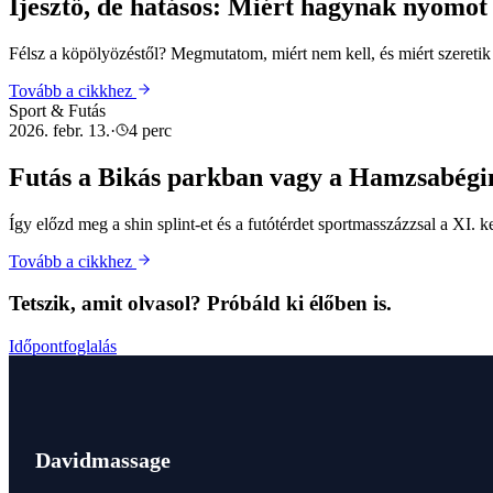
Ijesztő, de hatásos: Miért hagynak nyomo
Félsz a köpölyözéstől? Megmutatom, miért nem kell, és miért szeretik
Tovább a cikkhez
Sport & Futás
2026. febr. 13.
·
4 perc
Futás a Bikás parkban vagy a Hamzsabégin?
Így előzd meg a shin splint-et és a futótérdet sportmasszázzsal a XI. k
Tovább a cikkhez
Tetszik, amit olvasol? Próbáld ki élőben is.
Időpontfoglalás
Davidmassage