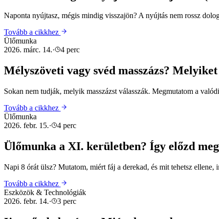
Naponta nyújtasz, mégis mindig visszajön? A nyújtás nem rossz dolo
Tovább a cikkhez
Ülőmunka
2026. márc. 14.
·
4 perc
Mélyszöveti vagy svéd masszázs? Melyiket 
Sokan nem tudják, melyik masszázst válasszák. Megmutatom a valódi 
Tovább a cikkhez
Ülőmunka
2026. febr. 15.
·
4 perc
Ülőmunka a XI. kerületben? Így előzd meg a
Napi 8 órát ülsz? Mutatom, miért fáj a derekad, és mit tehetsz ellene,
Tovább a cikkhez
Eszközök & Technológiák
2026. febr. 14.
·
3 perc