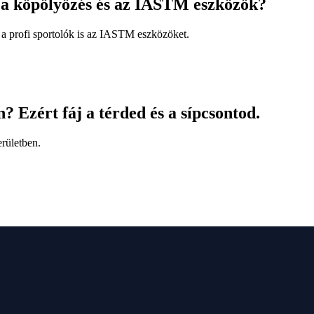
t a köpölyözés és az IASTM eszközök?
 a profi sportolók is az IASTM eszközöket.
 Ezért fáj a térded és a sípcsontod.
erületben.